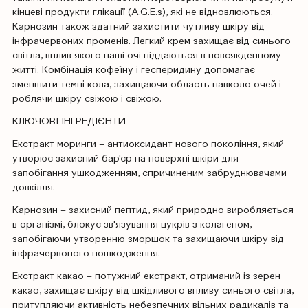
кінцеві продукти глікації (A.G.E.s), які не відновлюються.
Карнозин також здатний захистити чутливу шкіру від
інфрачервоних променів. Легкий крем захищає від синього
світла, вплив якого наші очі піддаються в повсякденному
житті. Комбінація кофеїну і гесперидину допомагає
зменшити темні кола, захищаючи область навколо очей і
роблячи шкіру свіжою і свіжою.
КЛЮЧОВІ ІНГРЕДІЄНТИ
Екстракт моринги – антиоксидант нового покоління, який
утворює захисний бар'єр на поверхні шкіри для
запобігання ушкодженням, спричиненим забруднювачами
довкілля.
Карнозин – захисний пептид, який природно виробляється
в організмі, блокує зв'язування цукрів з колагеном,
запобігаючи утворенню зморшок та захищаючи шкіру від
інфрачервоного пошкодження.
Екстракт какао – потужний екстракт, отриманий із зерен
какао, захищає шкіру від шкідливого впливу синього світла,
притупляючи активність небезпечних вільних радикалів та