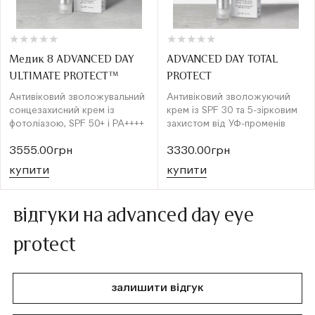
★
★
★
★
★
★
★
★
★
★
★
★
★
★
★
★
★
★
★
★
Медик 8 ADVANCED DAY
ADVANCED DAY TOTAL
ULTIMATE PROTECT™
PROTECT
Антивіковий зволожувальний
Антивіковий зволожуючий
сонцезахисний крем із
крем із SPF 30 та 5-зірковим
фотоліазою, SPF 50+ і PA++++
захистом від УФ-променів
3555.00грн
3330.00грн
купити
купити
відгуки на advanced day eye
protect
залишити відгук