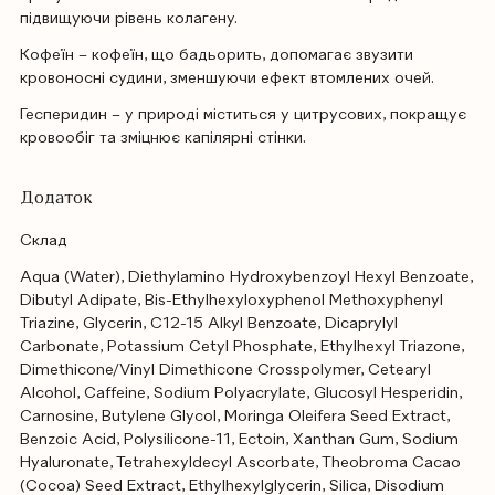
підвищуючи рівень колагену.
Кофеїн – кофеїн, що бадьорить, допомагає звузити
кровоносні судини, зменшуючи ефект втомлених очей.
Гесперидин – у природі міститься у цитрусових, покращує
кровообіг та зміцнює капілярні стінки.
Додаток
Склад
Aqua (Water), Diethylamino Hydroxybenzoyl Hexyl Benzoate,
Dibutyl Adipate, Bis-Ethylhexyloxyphenol Methoxyphenyl
Triazine, Glycerin, C12-15 Alkyl Benzoate, Dicaprylyl
Carbonate, Potassium Cetyl Phosphate, Ethylhexyl Triazone,
Dimethicone/Vinyl Dimethicone Crosspolymer, Cetearyl
Alcohol, Caffeine, Sodium Polyacrylate, Glucosyl Hesperidin,
Carnosine, Butylene Glycol, Moringa Oleifera Seed Extract,
Benzoic Acid, Polysilicone-11, Ectoin, Xanthan Gum, Sodium
Hyaluronate, Tetrahexyldecyl Ascorbate, Theobroma Cacao
(Cocoa) Seed Extract, Ethylhexylglycerin, Silica, Disodium