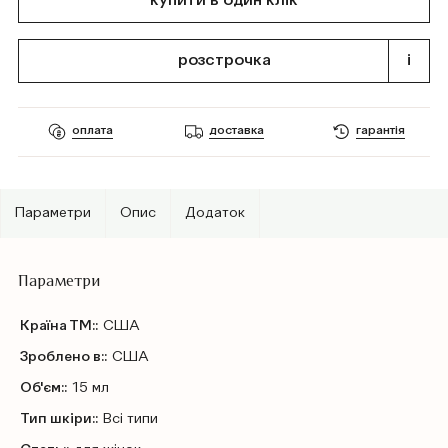
купити в один клік
розстрочка
i
оплата
доставка
гарантія
Параметри
Опис
Додаток
Параметри
Країна ТМ::
США
Зроблено в::
США
Об'єм::
15 мл
Тип шкіри::
Всі типи