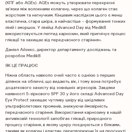
(КПГ або AGEs). AGEs можуть утворювати перехресні
зв'язки між волокнами колагену, через що колаген стає
жорстким та негнучким. Кінцевим наслідком цього є менш
еластична, стара шкіра, а найчастіше – формування тонких
ліній і зморшок. У лінійці Advanced Day від Medik8
використовується пептид карнозин, який пригнічує процес
глікації та захищає від передчасного старіння».
Даніел Айзекс, директор департаменту досліджень та
розробок Medik8
ЯК ЦЕ ПРАЦЮЄ
Ніжна область навколо очей часто є однією з перших
ділянок на обличчі, що видають вік, і тому вона потребує
додаткового захисту від зовнішніх агресорів. Завдяки
наявності 5-зіркового SPF 30 у його складі Advanced Day
Eye Protect захищає чутливу шкіру від шкідливих
ультрафіолетових променів, знижуючи ймовірність
передчасного старіння. Використання карнозину в нашій
антивіковій технології запобігає глікації, природного
процесу старіння, в якому цукру поєднуються з білками,
такими як колаген і еластин, перетворюючи їх на просунуті