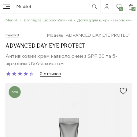
Medik8
0
0
Medik8
Догляд за шкірою обличчя
Догляд для шкіри навколо очей
Модель: ADVANCED DAY EYE PROTECT
medik8
ADVANCED DAY EYE PROTECT
Антивіковий крем навколо очей з SPF 30 та 5-
зірковим UVA-захистом
★
★
★
★
★
★
★
★
★
★
0 отзывов