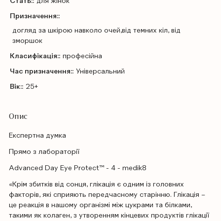
Стать::
для жінок
Призначення::
догляд за шкірою навколо очей,від темних кіл, від
зморшок
Класифікація::
професійна
Час призначення::
Універсальний
Вік::
25+
Опис
Експертна думка
Прямо з лабораторії
Advanced Day Eye Protect™ - 4 - medik8
«Крім збитків від сонця, глікація є одним із головних
факторів, які сприяють передчасному старінню. Глікація –
це реакція в нашому організмі між цукрами та білками,
такими як колаген, з утворенням кінцевих продуктів глікації