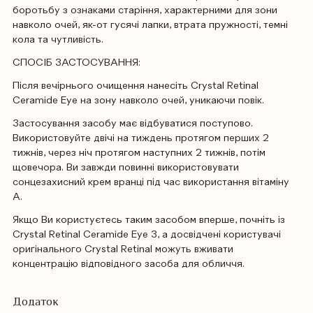
боротьбу з ознаками старіння, характерними для зони
навколо очей, як-от гусячі лапки, втрата пружності, темні
кола та чутливість.
СПОСІБ ЗАСТОСУВАННЯ:
Після вечірнього очищення нанесіть Crystal Retinal
Ceramide Eye на зону навколо очей, уникаючи повік.
Застосування засобу має відбуватися поступово.
Використовуйте двічі на тиждень протягом перших 2
тижнів, через ніч протягом наступних 2 тижнів, потім
щовечора. Ви завжди повинні використовувати
сонцезахисний крем вранці під час використання вітаміну
А.
Якщо Ви користуєтесь таким засобом вперше, почніть із
Crystal Retinal Ceramide Eye 3, а досвідчені користувачі
оригінального Crystal Retinal можуть вживати
концентрацію відповідного засоба для обличчя.
Додаток