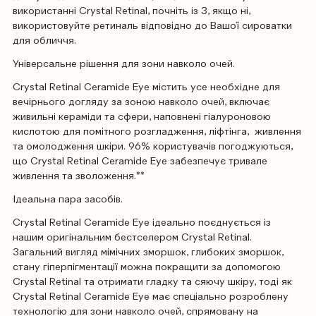
використанні Crystal Retinal, почніть із 3, якщо ні,
використовуйте ретиналь відповідно до Вашої сироватки
для обличчя.
Універсальне рішення для зони навколо очей.
Crystal Retinal Ceramide Eye містить усе необхідне для
вечірнього догляду за зоною навколо очей, включає
живильні кераміди та сфери, наповнені гіалуроновою
кислотою для помітного розгладження, ліфтінга, живлення
та омолодження шкіри. 96% користувачів погоджуються,
що Crystal Retinal Ceramide Eye забезпечує тривале
живлення та зволоження.**
Ідеальна пара засобів.
Crystal Retinal Ceramide Eye ідеально поєднується із
нашим оригінальним бестселером Crystal Retinal.
Загальний вигляд мімічних зморшок, глибоких зморшок,
стану гіперпігментації можна покращити за допомогою
Crystal Retinal та отримати гладку та сяючу шкіру, тоді як
Crystal Retinal Ceramide Eye має спеціально розроблену
технологію для зони навколо очей, спрямовану на