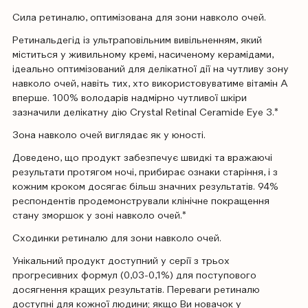
Сила ретиналю, оптимізована для зони навколо очей.
Ретинальдегід із ультраповільним вивільненням, який
міститься у живильному кремі, насиченому керамідами,
ідеально оптимізований для делікатної дії на чутливу зону
навколо очей, навіть тих, хто використовуватиме вітамін А
вперше. 100% володарів надмірно чутливої шкіри
зазначили делікатну дію Crystal Retinal Ceramide Eye 3.*
Зона навколо очей виглядає як у юності.
Доведено, що продукт забезпечує швидкі та вражаючі
результати протягом ночі, прибирає ознаки старіння, і з
кожним кроком досягає більш значних результатів. 94%
респондентів продемонстрували клінічне покращення
стану зморшок у зоні навколо очей.*
Сходинки ретиналю для зони навколо очей.
Унікальний продукт доступний у серії з трьох
прогресивних формул (0,03-0,1%) для поступового
досягнення кращих результатів. Переваги ретиналю
доступні для кожної людини; якщо Ви новачок у