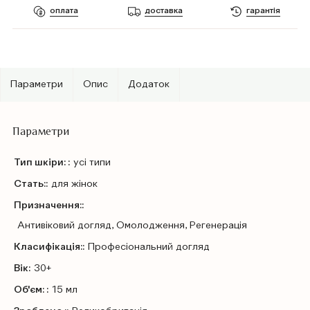
оплата
доставка
гарантія
Параметри
Опис
Додаток
Параметри
Тип шкіри: :
усі типи
Стать::
для жінок
Призначення::
Антивіковий догляд, Омолодження, Регенерація
Класифікація::
Профеcіональний догляд
Вік:
30+
Об'єм: :
15 мл