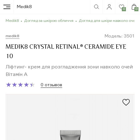
Medik8
0
0
Medik8
Догляд за шкірою обличчя
Догляд для шкіри навколо очей
Модель: 3501
medik8
MEDIK8 CRYSTAL RETINAL® CERAMIDE EYE
10
Ліфтинг- крем для розгладження зони навколо очей
Вітамін А
★
★
★
★
★
★
★
★
★
★
0 отзывов