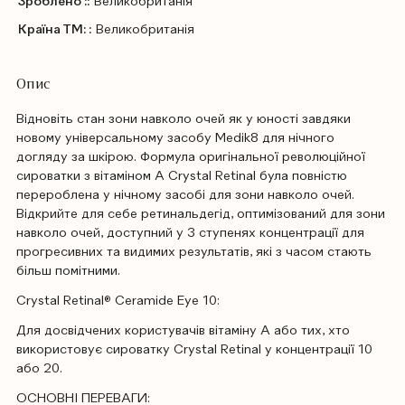
Зроблено ::
Великобританія
Країна ТМ: :
Великобританія
Опис
Відновіть стан зони навколо очей як у юності завдяки
новому універсальному засобу Medik8 для нічного
догляду за шкірою. Формула оригінальної революційної
сироватки з вітаміном А Crystal Retinal була повністю
перероблена у нічному засобі для зони навколо очей.
Відкрийте для себе ретинальдегід, оптимізований для зони
навколо очей, доступний у 3 ступенях концентрації для
прогресивних та видимих результатів, які з часом стають
більш помітними.
Crystal Retinal® Ceramide Eye 10:
Для досвідчених користувачів вітаміну А або тих, хто
використовує сироватку Crystal Retinal у концентрації 10
або 20.
ОСНОВНІ ПЕРЕВАГИ: