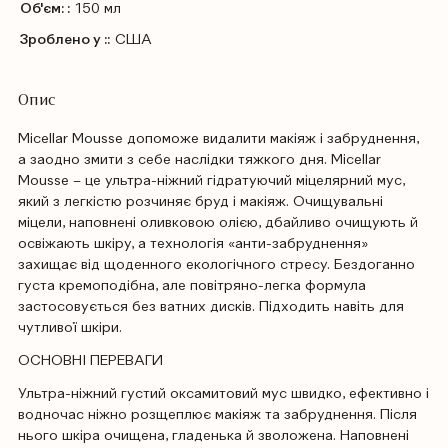
Об'єм: :
150 мл
Зроблено у ::
США
Опис
Micellar Mousse допоможе видалити макіяж і забруднення,
а заодно змити з себе наслідки тяжкого дня. Micellar
Mousse – це ультра-ніжний гідратуючий міцелярний мус,
який з легкістю розчиняє бруд і макіяж. Очищувальні
міцели, наповнені оливковою олією, дбайливо очищують й
освіжають шкіру, а технологія «анти-забруднення»
захищає від щоденного екологічного стресу. Бездоганно
густа кремоподібна, але повітряно-легка формула
застосовується без ватних дисків. Підходить навіть для
чутливої шкіри.
ОСНОВНІ ПЕРЕВАГИ
Ультра-ніжний густий оксамитовий мус швидко, ефективно і
водночас ніжно розщеплює макіяж та забруднення. Після
нього шкіра очищена, гладенька й зволожена. Наповнені