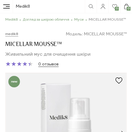
Medik8
0
0
Medik8
Догляд за шкірою обличчя
Муси
MICELLAR MOUSSE™
Модель: MICELLAR MOUSSE™
medik8
MICELLAR MOUSSE™
Живильний мус для очищення шкіри
★
★
★
★
★
★
★
★
★
★
0 отзывов