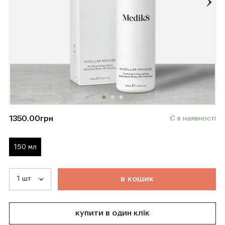
1350.00
грн
Є в наявності
150 мл
т
о
в
а
р
д
о
д
а
н
о
в
к
о
ш
и
к
купити в один клік