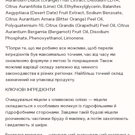
Aurantium Dulcis (Orange) Fruit Extract, Disodium EDTA,
Citrus Aurantifolia (Lime) Oil, Ethylhexylglycerin, Balanites
Aegyptiaca (Desert Date) Fruit Extract, Sodium Benzoate,
Citrus Aurantium Amara (Bitter Orange) Peel Oil,
Polyquaternium-10, Citrus Grandis (Grapefruit) Peel Oil, Citrus
Aurantium Bergamia (Bergamot) Fruit Oil, Disodium
Phosphate, Phenoxyethanol, Limonene.
*Попри те, що ми робимо все можливе, щоб перелік
інгредієнтів був максимально точним, час від часу ми
оновлюємо формули з метою їх покращення. Також
можливі варіації складу залежно від чинного
законодавства в різних регіонах. Найбільш точний склад
зазначений на упаковці продукту.
КЛЮЧОВІ ІНГРЕДІЄНТИ
Очищувальні міцели з оливковою олією — міцели
складаються з особливих молекул із гідрофільними й
гідрофобними сторонами. Завдяки такій будові міцели
розчиняють частинки бруду й макіяжу, а потім захоплюють
і видаляють зі шкіри.
Екстракт моринги — натуральний очищувальний екстракт з