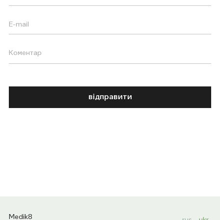
відправити
Medik8
rus
ukr