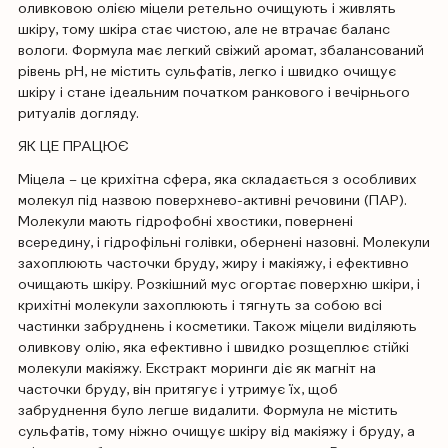
оливковою олією міцели ретельно очищують і живлять
шкіру, тому шкіра стає чистою, але не втрачає баланс
вологи. Формула має легкий свіжий аромат, збалансований
рівень рН, не містить сульфатів, легко і швидко очищує
шкіру і стане ідеальним початком ранкового і вечірнього
ритуалів догляду.
ЯК ЦЕ ПРАЦЮЄ
Міцела – це крихітна сфера, яка складається з особливих
молекул під назвою поверхнево-активні речовини (ПАР).
Молекули мають гідрофобні хвостики, повернені
всередину, і гідрофільні голівки, обернені назовні. Молекули
захоплюють часточки бруду, жиру і макіяжу, і ефективно
очищають шкіру. Розкішний мус огортає поверхню шкіри, і
крихітні молекули захоплюють і тягнуть за собою всі
частинки забруднень і косметики. Також міцели виділяють
оливкову олію, яка ефективно і швидко розщеплює стійкі
молекули макіяжу. Екстракт моринги діє як магніт на
часточки бруду, він притягує і утримує їх, щоб
забруднення було легше видалити. Формула не містить
сульфатів, тому ніжно очищує шкіру від макіяжу і бруду, а