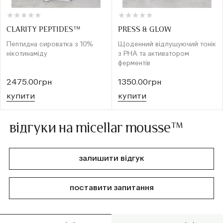
★
★
★
★
★
★
★
★
★
★
★
★
★
★
★
★
★
★
★
★
CLARITY PEPTIDES™
PRESS & GLOW
Пептидна сироватка з 10%
Щоденний відлущуючий тонік
нікотинаміду
з РНА та активатором
ферментів
2475.00грн
1350.00грн
купити
купити
відгуки на micellar mousse™
залишити відгук
поставити запитання