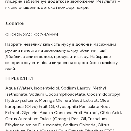
гліцерин забезпечує додаткове зволоження. Результат –
якісне очищення, детокс і комфорт шкіри.
Додаток
СПОСІБ ЗАСТОСУВАННЯ
Набрати невелику кількість мусу в долоні й масажними
рухами нанести на зволожену шкіру обличчя і шиї.
Дбайливо змити водою, просушити шкіру. Найкраще
використовувати після видалення водостійкого макіяжу
очей.
ІНГРЕДІЄНТИ
Aqua (Water), Isopentyldiol, Sodium Lauroyl Methyl
Isethionate, Sodium Cocoamphoacetate, Cocamidopropyl
Hydroxysultaine, Moringa Oleifera Seed Extract, Olea
Europaea (Olive) Fruit Oil, Gypsophila Paniculata Root
Extract, Glycerin, Acacia Concinna Fruit Extract, Citric Acid,
Citrus Aurantium Dulcis (Orange) Peel Oil, Trisodium
Ethylenediamine Disuccinate, Sodium Chloride, Citrus