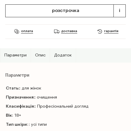
розстрочка
i
оплата
доставка
гарантія
Параметри
Опис
Додаток
Параметри
Стать::
для жінок
Призначення::
очищення
Класифікація::
Профеcіональний догляд
Вік:
18+
Тип шкіри: :
усі типи