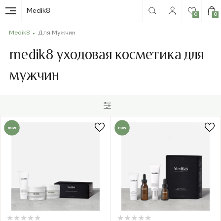
Medik8
0
0
Medik8
Для Мужчин
medik8 уходовая косметика для
мужчин
★
★
★
★
★
★
★
★
★
★
★
★
★
★
★
★
★
★
★
★