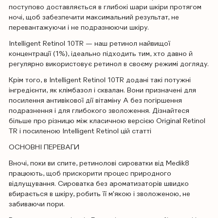
поступово доставляється в глибокі шари шкіри протягом
ночі, щоб забезпечити максимальний результат, не
перевантажуючи і не подразнюючи шкіру.
Intelligent Retinol 10TR — наш ретинол найвищої
концентрації (1%), ідеально підходить тим, хто давно й
регулярно використовує ретинол в своєму режимі догляду.
Крім того, в Intelligent Retinol 10TR додані такі потужні
інгредієнти, як клімбазол і сквалан. Вони призначені для
посилення антивікової дії вітаміну А без погіршення
подразнення і для глибокого зволоження. Дізнайтеся
більше про різницю між класичною версією Original Retinol
TR і посиленою Intelligent Retinol цій статті
ОСНОВНІ ПЕРЕВАГИ
Вночі, поки ви спите, ретинолові сироватки від Medik8
працюють, щоб прискорити процес природного
відлущування. Сироватка без ароматизаторів швидко
вбирається в шкіру, робить її м'якою і зволоженою, не
забиваючи пори.