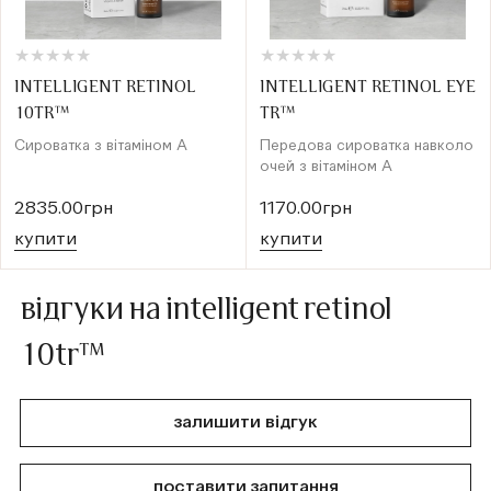
★
★
★
★
★
★
★
★
★
★
★
★
★
★
★
★
★
★
★
★
INTELLIGENT RETINOL
INTELLIGENT RETINOL EYE
10TR™
TR™
Сироватка з вітаміном А
Передова сироватка навколо
очей з вітаміном А
2835.00грн
1170.00грн
купити
купити
відгуки на intelligent retinol
10tr™
залишити відгук
поставити запитання