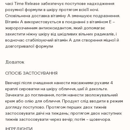
часі Time Release забезпечує поступове надходження
розумної формули в шкіру протягом всієїї ночі.
Сповільнена доставка вітаміну А зменшуює подразнення.
Вітамін А використовується в поєднанні з вітаміном Е –
жиророзчинним антиоксидантом, який допомагає
захистити ніжну шкіру від шкідливих вільних радикалів, і
водночас стабілізуючий вітамін А для створення міцної й
довготривалої формули
Додаток
СПОСІБ ЗАСТОСУВАННЯ
Ввечері після очищення нанести масажними рухами 4
краплі сироватки на шкіру обличчя, шиї й декольте.
Зачекати до поглинання, потім нанести зволожувальний
крем або олію для обличчя. Продукт слід вводити в режим
догляду поступово. Протягом перших двох тижнів
застосовувати двічі на тиждень; протягом двох наступних
тижнів застосовувати через вечір; потім – щовечора.
ІНГРЕДІЄНТИ