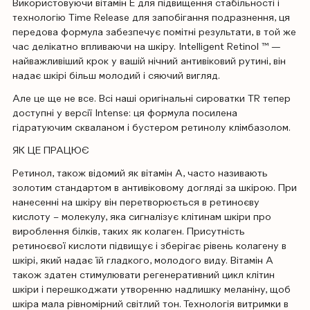
Використовуючи вітамін Е для підвищення стабільності і
технологію Time Release для запобігання подразнення, ця
передова формула забезпечує помітні результати, в той же
час делікатно впливаючи на шкіру. Intelligent Retinol ™ —
найважливіший крок у вашій нічний антивіковий рутині, він
надає шкірі більш молодий і сяючий вигляд.
Але це ще не все. Всі наші оригінальні сироватки TR тепер
доступні у версії Intense: ця формула посилена
гідратуючим скваланом і бустером ретинолу клімбазолом.
ЯК ЦЕ ПРАЦЮЄ
Ретинол, також відомий як вітамін А, часто називають
золотим стандартом в антивіковому догляді за шкірою. При
нанесенні на шкіру він перетворюється в ретиноєву
кислоту – молекулу, яка сигналізує клітинам шкіри про
вироблення білків, таких як колаген. Присутність
ретиноєвої кислоти підвищує і зберігає рівень колагену в
шкірі, який надає їй гладкого, молодого виду. Вітамін А
також здатен стимулювати регенеративний цикл клітин
шкіри і перешкоджати утворенню надлишку меланіну, щоб
шкіра мала рівномірний світлий тон. Технологія витримки в