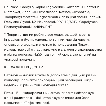
Squalane, Caprylic/Capric Triglyceride, Carthamus Tinctorius
(Safflower) Seed Oil, Dimethicone, Retinol, Climbazole,
Tocopheryl Acetate, Pogostemon Cablin (Patchouli) Leaf Oil,
Decylene Glycol, 1,2-Hexanediol, PPG-12/SMDI Copolymer,
Phenoxyethanol, Lecithin, BHT.
* Попри те, що ми робимо все можливе, щоб перелік
інгредієнтів був максимально точним, час від часу ми
оновлюємо формули з метою їх покращення. Також
можливі варіації складу залежно від діючого законодавства
в різних регіонах. Найбільш точний склад зазначений на
упаковці продукту.
КЛЮЧОВІ ІНГРЕДІЄНТИ
Ретинол — чистий вітамін А допомагає підвищити рівень
колагену і посилити природний цикл регенерації шкіри,
надаючи їй рівний тон і молодий вигляд.
Вітамін Е — жиророзчинний антиоксидант, нейтралізує
вільні радикали в шкірі і стабілізує ретинол для його
максимальної ефективності.