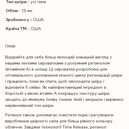
Тип шкіри: :
усі типи
Об'єм: :
15 мл
Зроблено у ::
США
Країна ТМ: :
США
Опис
Відкрийте для себе більш молодий зовнішній вигляд з
нашими легкими сироватками з розумним ретинолом
(вітаміном А) в складі. Ці сироватки розроблені для
оптимального доповнення нічного циклу регенерації шкіри
і працюють, поки ви спите, щоб омолодити шкіру і
відновити її сяйво. Як найефективніший інгредієнт в
боротьбі з віком, вітамін А покращує текстуру шкіри,
зводить до мінімуму появу тонких ліній і зморшок і вирівнює
нерівномірний тон шкіри.
Ретинол також допомагає очистити пори і регулювати
вироблення шкірного сала для більш рівного кольору
обличчя. Завдяки технології Time Release, ретинол