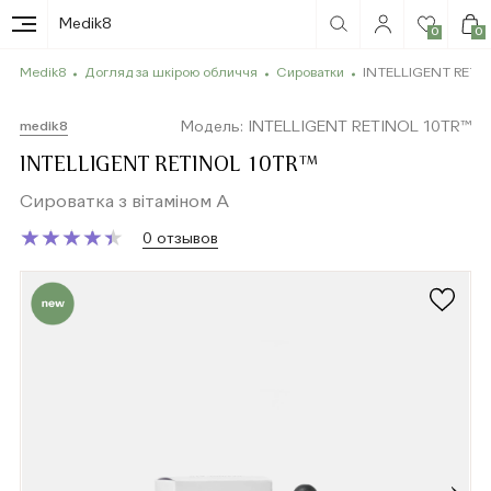
Medik8
0
0
Medik8
Догляд за шкірою обличчя
Сироватки
INTELLIGENT RETI
Модель: INTELLIGENT RETINOL 10TR™
medik8
INTELLIGENT RETINOL 10TR™
Сироватка з вітаміном А
★
★
★
★
★
★
★
★
★
★
0 отзывов