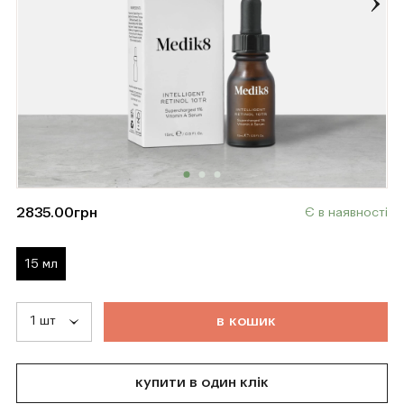
2835.00
грн
Є в наявності
15 мл
т
о
в
а
р
д
о
д
а
н
о
в
к
о
ш
и
к
купити в один клік